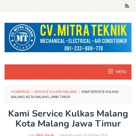
Skip
to
content
MENU
HOMEPAGE
/
SERVICE KULKAS MALANG
/
KAMI SERVICE KULKAS
MALANG KOTA MALANG JAWA TIMUR
Kami Service Kulkas Malang
Kota Malang Jawa Timur
Oleh
Mitra Teknik
Diposting pada
20 Oktober 2019