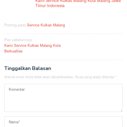
Kami Service Kulkas Malang Kota Malang Jawa
Timur Indonesia
Posting pada
Service Kulkas Malang
Navigasi
Pos sebelumnya
Kami Service Kulkas Malang Kota
pos
Berkualitas
Tinggalkan Balasan
Alamat email Anda tidak akan dipublikasikan.
Ruas yang wajib ditandai
*