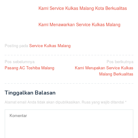
Kami Service Kulkas Malang Kota Berkualitas
Kami Menawarkan Service Kulkas Malang
Posting pada
Service Kulkas Malang
Navigasi
Pos sebelumnya
Pos berikutnya
Pasang AC Toshiba Malang
Kami Merupakan Service Kulkas
pos
Malang Berkualitas
Tinggalkan Balasan
Alamat email Anda tidak akan dipublikasikan.
Ruas yang wajib ditandai
*