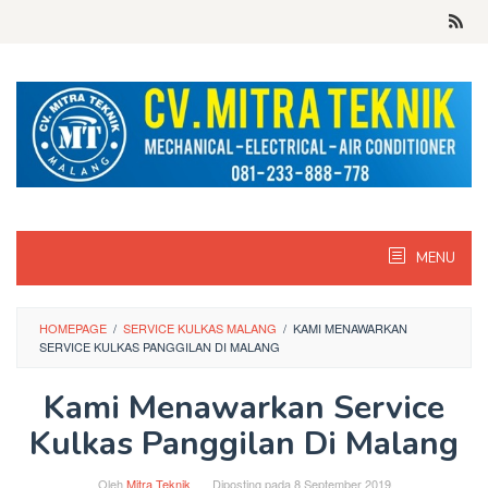
Skip
to
content
MENU
HOMEPAGE
/
SERVICE KULKAS MALANG
/
KAMI MENAWARKAN
SERVICE KULKAS PANGGILAN DI MALANG
Kami Menawarkan Service
Kulkas Panggilan Di Malang
Oleh
Mitra Teknik
Diposting pada
8 September 2019