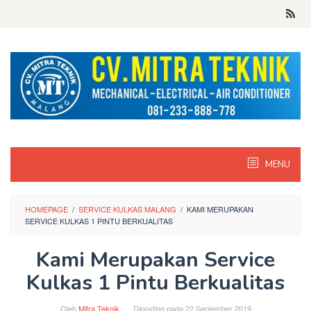
Skip
to
content
MENU
HOMEPAGE
/
SERVICE KULKAS MALANG
/
KAMI MERUPAKAN
SERVICE KULKAS 1 PINTU BERKUALITAS
Kami Merupakan Service
Kulkas 1 Pintu Berkualitas
Oleh
Mitra Teknik
Diposting pada
22 September 2019