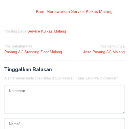
Kami Menawarkan Service Kulkas Malang
Posting pada
Service Kulkas Malang
Navigasi
Pos sebelumnya
Pos berikutnya
Pasang AC Standing Floor Malang
Jasa Pasang AC Malang
pos
Tinggalkan Balasan
Alamat email Anda tidak akan dipublikasikan.
Ruas yang wajib ditandai
*