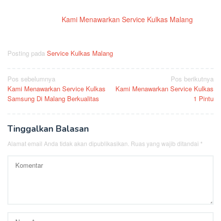
Kami Menawarkan Service Kulkas Malang
Posting pada
Service Kulkas Malang
Navigasi
Pos sebelumnya
Pos berikutnya
Kami Menawarkan Service Kulkas
Kami Menawarkan Service Kulkas
pos
Samsung Di Malang Berkualitas
1 Pintu
Tinggalkan Balasan
Alamat email Anda tidak akan dipublikasikan.
Ruas yang wajib ditandai
*