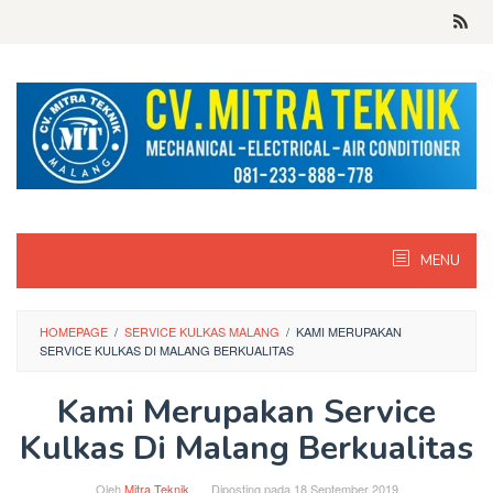
Skip
to
content
MENU
HOMEPAGE
/
SERVICE KULKAS MALANG
/
KAMI MERUPAKAN
SERVICE KULKAS DI MALANG BERKUALITAS
Kami Merupakan Service
Kulkas Di Malang Berkualitas
Oleh
Mitra Teknik
Diposting pada
18 September 2019