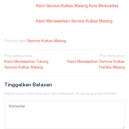
Kami Service Kulkas Malang Kota Berkualitas
Kami Menawarkan Service Kulkas Malang
Posting pada
Service Kulkas Malang
Navigasi
Pos sebelumnya
Pos berikutnya
Kami Menawarkan Tukang
Kami Menawarkan Service Kulkas
pos
Service Kulkas Malang
Toshiba Malang
Tinggalkan Balasan
Alamat email Anda tidak akan dipublikasikan.
Ruas yang wajib ditandai
*