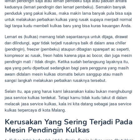
lemari pendingin saja atau lemari pembeku saja atau paduan antara
keduanya (lemari pendingin dan lemari pembeku). Semakin banyak
penduduk yang pakai kulkas, maka makin lama banyak pula bisa saja
untuk melakukan perbaikan kulkas yang rusak supaya menjadi normal
lagi tanpa kudu membeli kulkas baru yang bisa kuras keuangan Anda.
Lemari es (kulkas) memang telah sepantasnya untuk dijaga, dirawat
dan dilindungi, agar tidak terjadi rusaknya baik di dalam area chiller
(pendingin), freezer (pembeku) ataupun dibagian sparepart ac seperti,
kompresor ac rusak, freon habis karena pipa ac bocor, dan juga mesin
pendingin mati / tidak dingin. Ketika sudah berlangsung layaknya itu,
apa yang perlu diperbuat sedangkan bagi para pengguna yang masih
awam didalam mesin kulkas otomatis belum sanggup atau masih
sangsi langkah melakukan perbaikan rusaknya tersebut.
Selain itu, apa yang harus kami laksanakan kalau bukan menghubungi
jasa service kulkas terdekat. Tetapi kamu tidak kudu takut di dalam
melacak jasa service kulkas, kala ini kita datang sebagai jasa service
kulkas terpercaya di kota Malang.
Kerusakan Yang Sering Terjadi Pada
Mesin Pendingin Kulkas