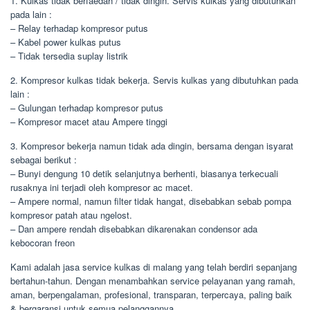
1. Kulkas tidak berfaedah / tidak dingin. Servis kulkas yang dibutuhkan
pada lain :
– Relay terhadap kompresor putus
– Kabel power kulkas putus
– Tidak tersedia suplay listrik
2. Kompresor kulkas tidak bekerja. Servis kulkas yang dibutuhkan pada
lain :
– Gulungan terhadap kompresor putus
– Kompresor macet atau Ampere tinggi
3. Kompresor bekerja namun tidak ada dingin, bersama dengan isyarat
sebagai berikut :
– Bunyi dengung 10 detik selanjutnya berhenti, biasanya terkecuali
rusaknya ini terjadi oleh kompresor ac macet.
– Ampere normal, namun filter tidak hangat, disebabkan sebab pompa
kompresor patah atau ngelost.
– Dan ampere rendah disebabkan dikarenakan condensor ada
kebocoran freon
Kami adalah jasa service kulkas di malang yang telah berdiri sepanjang
bertahun-tahun. Dengan menambahkan service pelayanan yang ramah,
aman, berpengalaman, profesional, transparan, terpercaya, paling baik
& bergaransi untuk semua pelanggannya.