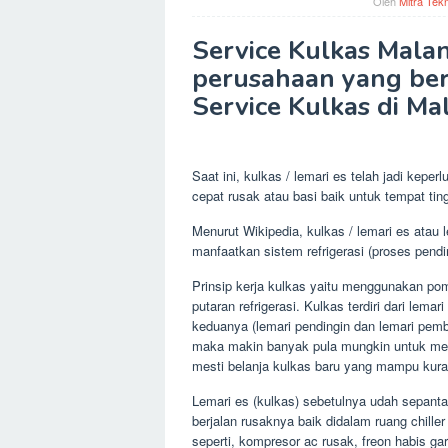
Oleh
Mitra Tekn
Service Kulkas Malan
perusahaan yang ber
Service Kulkas di Ma
Saat ini, kulkas / lemari es telah jadi kep
cepat rusak atau basi baik untuk tempat ti
Menurut Wikipedia, kulkas / lemari es atau 
manfaatkan sistem refrigerasi (proses pen
Prinsip kerja kulkas yaitu menggunakan po
putaran refrigerasi. Kulkas terdiri dari lem
keduanya (lemari pendingin dan lemari pe
maka makin banyak pula mungkin untuk mem
mesti belanja kulkas baru yang mampu kur
Lemari es (kulkas) sebetulnya udah sepantas
berjalan rusaknya baik didalam ruang chille
seperti, kompresor ac rusak, freon habis gar