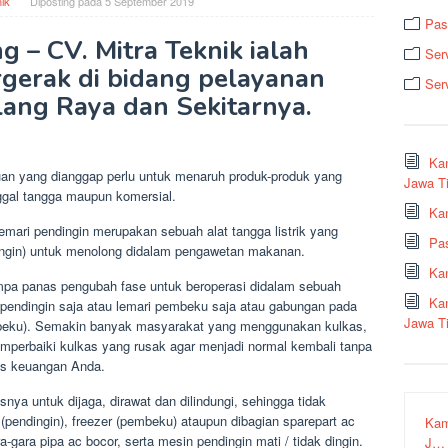
ik
Diposting pada
5 September 2019
Pas
g – CV. Mitra Teknik ialah
Ser
gerak di bidang pelayanan
Ser
lang Raya dan Sekitarnya.
Ka
erluan yang dianggap perlu untuk menaruh produk-produk yang
Jawa T
nggal tangga maupun komersial.
Kam
lemari pendingin merupakan sebuah alat tangga listrik yang
Pa
dingin) untuk menolong didalam pengawetan makanan.
Ka
mpa panas pengubah fase untuk beroperasi didalam sebuah
Ka
ari pendingin saja atau lemari pembeku saja atau gabungan pada
Jawa T
mbeku). Semakin banyak masyarakat yang menggunakan kulkas,
perbaiki kulkas yang rusak agar menjadi normal kembali tanpa
as keuangan Anda.
nya untuk dijaga, dirawat dan dilindungi, sehingga tidak
r (pendingin), freezer (pembeku) ataupun dibagian sparepart ac
Kam
a-gara pipa ac bocor, serta mesin pendingin mati / tidak dingin.
J…