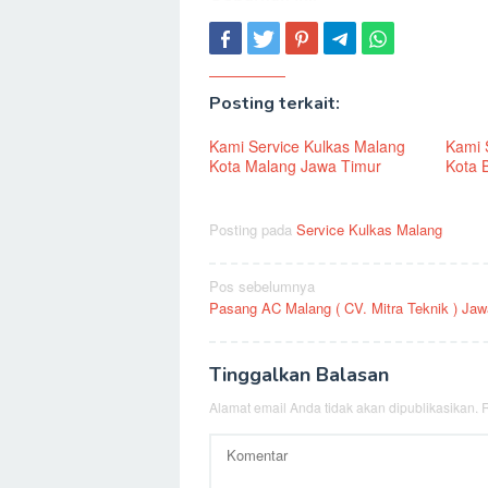
Posting terkait:
Kami Service Kulkas Malang
Kami 
Kota Malang Jawa Timur
Kota B
Posting pada
Service Kulkas Malang
Navigasi
Pos sebelumnya
Pasang AC Malang ( CV. Mitra Teknik ) Jaw
pos
Tinggalkan Balasan
Alamat email Anda tidak akan dipublikasikan.
R