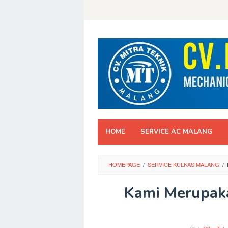
Skip
to
content
HOME
SERVICE AC MALANG
HOMEPAGE
/
SERVICE KULKAS MALANG
/
Kami Merupaka