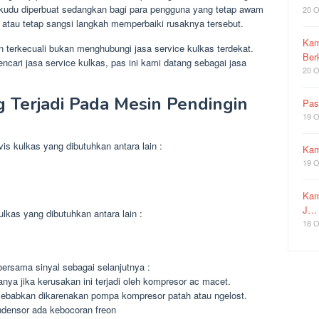
g kudu diperbuat sedangkan bagi para pengguna yang tetap awam
20 O
 atau tetap sangsi langkah memperbaiki rusaknya tersebut.
Kam
n terkecuali bukan menghubungi jasa service kulkas terdekat.
Ber
ncari jasa service kulkas, pas ini kami datang sebagai jasa
20 O
 Terjadi Pada Mesin Pendingin
Pas
19 O
rvis kulkas yang dibutuhkan antara lain :
Kam
19 O
Kam
J…
ulkas yang dibutuhkan antara lain :
18 O
 bersama sinyal sebagai selanjutnya :
anya jika kerusakan ini terjadi oleh kompresor ac macet.
 disebabkan dikarenakan pompa kompresor patah atau ngelost.
densor ada kebocoran freon