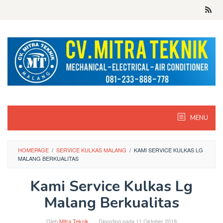
Skip
to
content
MENU
HOMEPAGE
/
SERVICE KULKAS MALANG
/
KAMI SERVICE KULKAS LG
MALANG BERKUALITAS
Kami Service Kulkas Lg
Malang Berkualitas
Oleh
Mitra Teknik
Diposting pada
11 Oktober 2019