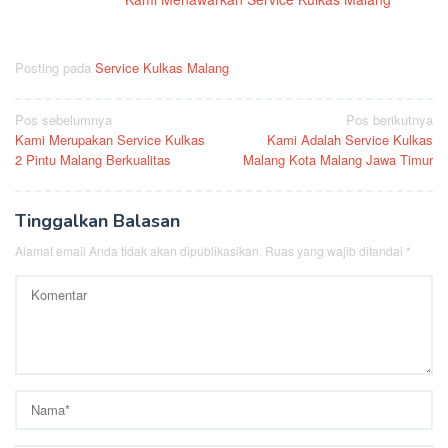
Posting pada
Service Kulkas Malang
Navigasi
Pos sebelumnya
Pos berikutnya
Kami Merupakan Service Kulkas
Kami Adalah Service Kulkas
pos
2 Pintu Malang Berkualitas
Malang Kota Malang Jawa Timur
Tinggalkan Balasan
Alamat email Anda tidak akan dipublikasikan.
Ruas yang wajib ditandai
*