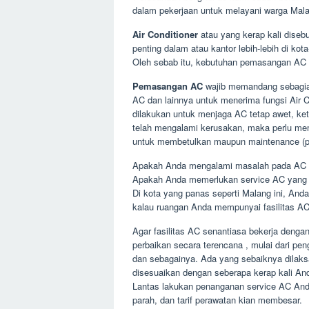
dalam pekerjaan untuk melayani warga Mal
Air Conditioner
atau yang kerap kali disebu
penting dalam atau kantor lebih-lebih di kot
Oleh sebab itu, kebutuhan pemasangan AC 
Pemasangan AC
wajib memandang sebagian 
AC dan lainnya untuk menerima fungsi Air Co
dilakukan untuk menjaga AC tetap awet, ke
telah mengalami kerusakan, maka perlu mem
untuk membetulkan maupun maintenance (pe
Apakah Anda mengalami masalah pada AC An
Apakah Anda memerlukan service AC yang 
Di kota yang panas seperti Malang ini, And
kalau ruangan Anda mempunyai fasilitas AC
Agar fasilitas AC senantiasa bekerja denga
perbaikan secara terencana , mulai dari pe
dan sebagainya. Ada yang sebaiknya dilaksa
disesuaikan dengan seberapa kerap kali 
Lantas lakukan penanganan service AC And
parah, dan tarif perawatan kian membesar.