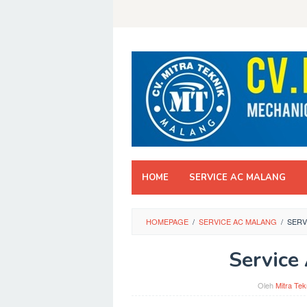
Skip
to
content
HOME
SERVICE AC MALANG
HOMEPAGE
/
SERVICE AC MALANG
/
SERV
Service
Oleh
Mitra Tek