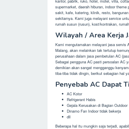
kantor, pabrik, ruko, hotel, motel, villa, co
supermarket, daerah hiburan, indoor theme 
sakit, kafe, katering, klinik, resto, bangun
sekitarnya. Kami juga melayani service unt
rumah susun (rusun), kost/kontrakan, rumah
Wilayah / Area Kerja 
Kami mengutamakan melayani jasa servis A
Malang, akan melainkan tak tertutup kemung
perusahaan dalam jasa pembetulan AC (jasa 
Sebagai pengguna AC pasti persoalan AC yang
demikian akan sangat mengganggu kenyaman
tiba-tiba tidak dingin, berikut sebagian hal 
Penyebab AC Dapat Tib
AC Kotor
Refrigerant Habis
Gejala Kerusakan di Bagian Outdoor
Dinamo Fan Indoor tidak bekerja
dll
Beberapa hal itu mungkin saja terjadi, apab