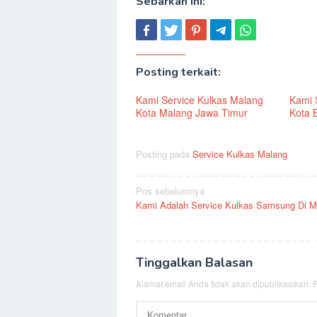
Sebarkan ini:
Posting terkait:
Kami Service Kulkas Malang
Kami 
Kota Malang Jawa Timur
Kota B
Posting pada
Service Kulkas Malang
Navigasi
Pos sebelumnya
Kami Adalah Service Kulkas Samsung Di M
pos
Tinggalkan Balasan
Alamat email Anda tidak akan dipublikasikan.
R