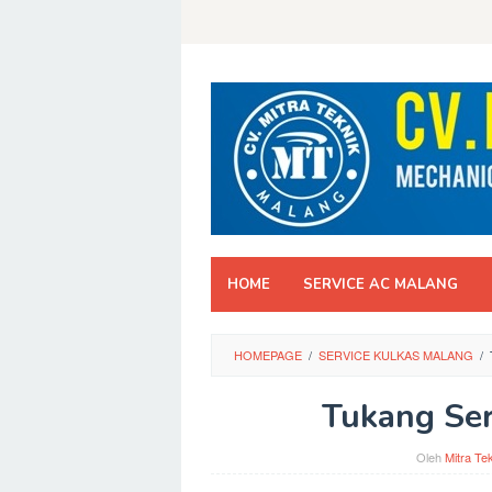
Skip
to
content
HOME
SERVICE AC MALANG
HOMEPAGE
/
SERVICE KULKAS MALANG
/
Tukang Ser
Oleh
Mitra Te