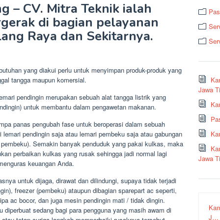
g – CV. Mitra Teknik ialah
Pas
gerak di bagian pelayanan
Ser
lang Raya dan Sekitarnya.
Ser
kebutuhan yang diakui perlu untuk menyimpan produk-produk yang
nggal tangga maupun komersial.
Ka
Jawa T
lemari pendingin merupakan sebuah alat tangga listrik yang
Kam
pendingin) untuk membantu dalam pengawetan makanan.
Pa
ompa panas pengubah fase untuk beroperasi dalam sebuah
dari lemari pendingin saja atau lemari pembeku saja atau gabungan
Ka
ri pembeku). Semakin banyak penduduk yang pakai kulkas, maka
Ka
an perbaikan kulkas yang rusak sehingga jadi normal lagi
Jawa T
t menguras keuangan Anda.
nya untuk dijaga, dirawat dan dilindungi, supaya tidak terjadi
gin), freezer (pembeku) ataupun dibagian sparepart ac seperti,
pa ac bocor, dan juga mesin pendingin mati / tidak dingin.
Kam
erlu diperbuat sedang bagi para pengguna yang masih awam di
J…
tau tetap curiga langkah memperbaiki rusaknya tersebut.