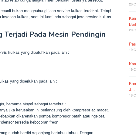
20 O
rkecuali bukan menghubungi jasa service kulkas terdekat. Tetapi
layanan kulkas, saat ini kami ada sebagai jasa service kulkas
Kam
Ber
20 O
 Terjadi Pada Mesin Pendingin
Pas
19 O
ervis kulkas yang dibutuhkan pada lain :
Kam
19 O
ulkas yang diperlukan pada lain :
Kam
J…
18 O
gin, bersama sinyal sebagai tersebut :
sanya jika kerusakan ini berlangsung oleh kompresor ac macet.
 disebabkan dikarenakan pompa kompresor patah atau ngelost.
densor tersedia kebocoran freon
yang sudah berdiri sepanjang bertahun-tahun. Dengan