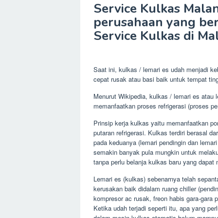
Service Kulkas Malan
perusahaan yang ber
Service Kulkas di Ma
Saat ini, kulkas / lemari es udah menjadi 
cepat rusak atau basi baik untuk tempat ti
Menurut Wikipedia, kulkas / lemari es atau 
memanfaatkan proses refrigerasi (proses 
Prinsip kerja kulkas yaitu memanfaatkan p
putaran refrigerasi. Kulkas terdiri berasal 
pada keduanya (lemari pendingin dan lema
semakin banyak pula mungkin untuk melakuk
tanpa perlu belanja kulkas baru yang dapa
Lemari es (kulkas) sebenarnya telah sepantas
kerusakan baik didalam ruang chiller (pendin
kompresor ac rusak, freon habis gara-gara pi
Ketika udah terjadi seperti itu, apa yang p
dalam mesin kulkas otomatis belum mampu a