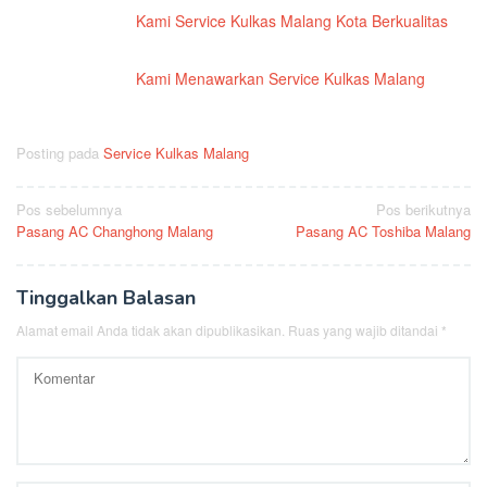
Kami Service Kulkas Malang Kota Berkualitas
Kami Menawarkan Service Kulkas Malang
Posting pada
Service Kulkas Malang
Navigasi
Pos sebelumnya
Pos berikutnya
Pasang AC Changhong Malang
Pasang AC Toshiba Malang
pos
Tinggalkan Balasan
Alamat email Anda tidak akan dipublikasikan.
Ruas yang wajib ditandai
*