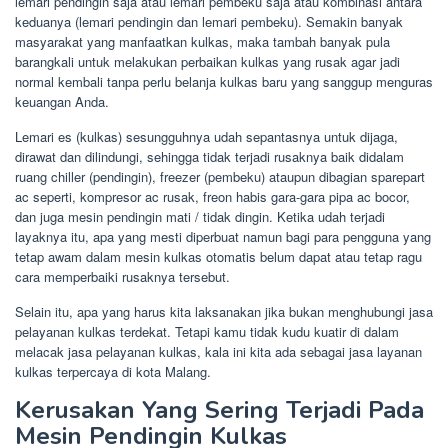
lemari pendingin saja atau lemari pembeku saja atau kombinasi antara
keduanya (lemari pendingin dan lemari pembeku). Semakin banyak
masyarakat yang manfaatkan kulkas, maka tambah banyak pula
barangkali untuk melakukan perbaikan kulkas yang rusak agar jadi
normal kembali tanpa perlu belanja kulkas baru yang sanggup menguras
keuangan Anda.
Lemari es (kulkas) sesungguhnya udah sepantasnya untuk dijaga,
dirawat dan dilindungi, sehingga tidak terjadi rusaknya baik didalam
ruang chiller (pendingin), freezer (pembeku) ataupun dibagian sparepart
ac seperti, kompresor ac rusak, freon habis gara-gara pipa ac bocor,
dan juga mesin pendingin mati / tidak dingin. Ketika udah terjadi
layaknya itu, apa yang mesti diperbuat namun bagi para pengguna yang
tetap awam dalam mesin kulkas otomatis belum dapat atau tetap ragu
cara memperbaiki rusaknya tersebut.
Selain itu, apa yang harus kita laksanakan jika bukan menghubungi jasa
pelayanan kulkas terdekat. Tetapi kamu tidak kudu kuatir di dalam
melacak jasa pelayanan kulkas, kala ini kita ada sebagai jasa layanan
kulkas terpercaya di kota Malang.
Kerusakan Yang Sering Terjadi Pada
Mesin Pendingin Kulkas