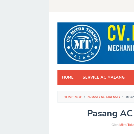
Skip
to
content
HOME
SERVICE AC MALANG
HOMEPAGE
/
PASANG AC MALANG
/
PASA
Pasang AC
Oleh
Mitra Tekn