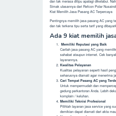
dan tak merasa ditipu apalagi dikelabui. 
Simak ulasannya dari Refcon Polar Nusaindo
Kiat Memilih Jasa Pasang AC Terpercaya
Pentingnya memilih jasa pasang AC yang te
dan tak terkena tipu serta tarif yang dibay
Ada 9 kiat memilih ja
Memiliki Reputasi yang Baik
Carilah jasa pasang AC yang memiliki
sahabat ataupun internet. Cek banya
layanannya.
Kwalitas Pelayanan
Kualitas pelayanan seperti hasil pe
seharusnya diamati agar menerima ja
Cari Tempat Pasang AC yang Terde
Untuk mempermudah dan mempercepat
gedung perkantoran Anda. Lebih deka
komplain / keluhan.
Memiliki Teknisi Profesional
Pilihlah layanan jasa service yang 
demikian dapat diamati dari akta maup