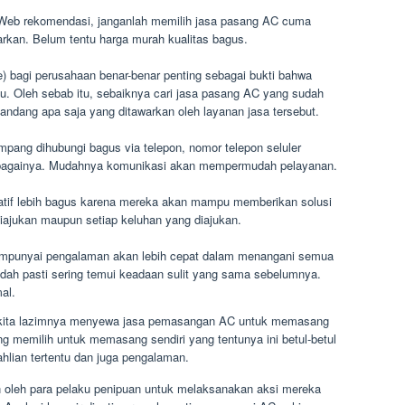
 Web rekomendasi, janganlah memilih jasa pasang AC cuma
warkan. Belum tentu harga murah kualitas bagus.
e) bagi perusahaan benar-benar penting sebagai bukti bahwa
pu. Oleh sebab itu, sebaiknya cari jasa pasang AC yang sudah
ang apa saja yang ditawarkan oleh layanan jasa tersebut.
mpang dihubungi bagus via telepon, nomor telepon seluler
n sebagainya. Mudahnya komunikasi akan mempermudah pelayanan.
atif lebih bagus karena mereka akan mampu memberikan solusi
diajukan maupun setiap keluhan yang diajukan.
mempunyai pengalaman akan lebih cepat dalam menangani semua
dah pasti sering temui keadaan sulit yang sama sebelumnya.
mal.
kita lazimnya menyewa jasa pemasangan AC untuk memasang
g memilih untuk memasang sendiri yang tentunya ini betul-betul
lian tertentu dan juga pengalaman.
n oleh para pelaku penipuan untuk melaksanakan aksi mereka