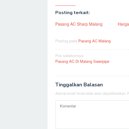
Posting terkait:
Pasang AC Sharp Malang
Harga
Posting pada
Pasang AC Malang
Navigasi
Pos sebelumnya
Pasang AC Di Malang Sawojajar
pos
Tinggalkan Balasan
Alamat email Anda tidak akan dipublikasikan.
R