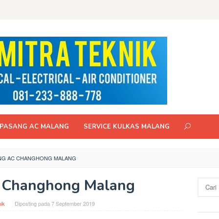
PASANG AC MALANG
SERVICE KULKAS MALANG
NG AC CHANGHONG MALANG
 Changhong Malang
Cari
untuk:
ik
Diposting pada
7 September 2019