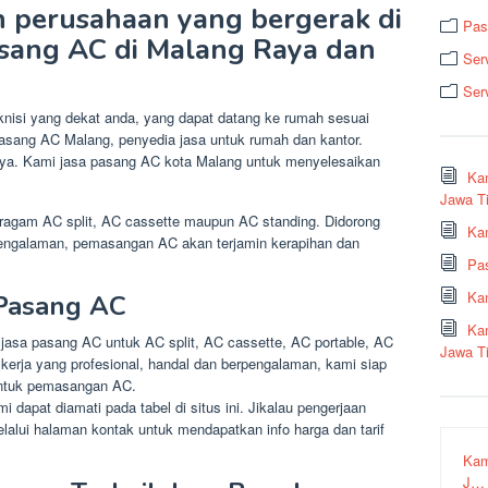
ah perusahaan yang bergerak di
Pas
sang AC di Malang Raya dan
Ser
Ser
knisi yang dekat anda, yang dapat datang ke rumah sesuai
pasang AC Malang, penyedia jasa untuk rumah dan kantor.
rnya. Kami jasa pasang AC kota Malang untuk menyelesaikan
Ka
Jawa T
ragam AC split, AC cassette maupun AC standing. Didorong
Kam
rpengalaman, pemasangan AC akan terjamin kerapihan dan
Pa
Ka
 Pasang AC
Ka
asa pasang AC untuk AC split, AC cassette, AC portable, AC
Jawa T
 kerja yang profesional, handal dan berpengalaman, kami siap
ntuk pemasangan AC.
 dapat diamati pada tabel di situs ini. Jikalau pengerjaan
lui halaman kontak untuk mendapatkan info harga dan tarif
Kam
J…