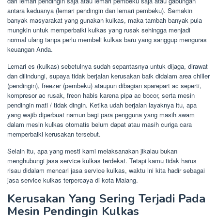
dari lemari pendingin saja atau lemari pembeku saja atau gabungan
antara keduanya (lemari pendingin dan lemari pembeku). Semakin
banyak masyarakat yang gunakan kulkas, maka tambah banyak pula
mungkin untuk memperbaiki kulkas yang rusak sehingga menjadi
normal ulang tanpa perlu membeli kulkas baru yang sanggup menguras
keuangan Anda.
Lemari es (kulkas) sebetulnya sudah sepantasnya untuk dijaga, dirawat
dan dilindungi, supaya tidak berjalan kerusakan baik didalam area chiller
(pendingin), freezer (pembeku) ataupun dibagian sparepart ac seperti,
kompresor ac rusak, freon habis karena pipa ac bocor, serta mesin
pendingin mati / tidak dingin. Ketika udah berjalan layaknya itu, apa
yang wajib diperbuat namun bagi para pengguna yang masih awam
dalam mesin kulkas otomatis belum dapat atau masih curiga cara
memperbaiki kerusakan tersebut.
Selain itu, apa yang mesti kami melaksanakan jikalau bukan
menghubungi jasa service kulkas terdekat. Tetapi kamu tidak harus
risau didalam mencari jasa service kulkas, waktu ini kita hadir sebagai
jasa service kulkas terpercaya di kota Malang.
Kerusakan Yang Sering Terjadi Pada
Mesin Pendingin Kulkas