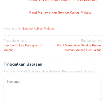
Kami Menawarkan Service Kulkas Malang
Posting pada
Service Kulkas Malang
Navigasi
Pos sebelumnya
Pos berikutnya
Service Kulkas Panggilan Di
Kami Merupakan Service Kulkas
pos
Malang
Rumah Malang Berkualitas
Tinggalkan Balasan
Alamat email Anda tidak akan dipublikasikan.
Ruas yang wajib ditandai
*