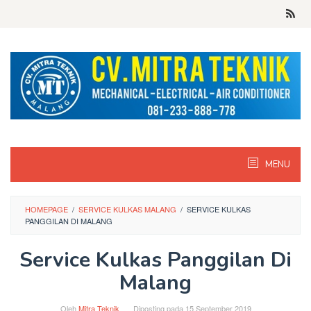
Skip
to
content
MENU
HOMEPAGE
/
SERVICE KULKAS MALANG
/
SERVICE KULKAS
PANGGILAN DI MALANG
Service Kulkas Panggilan Di
Malang
Oleh
Mitra Teknik
Diposting pada
15 September 2019