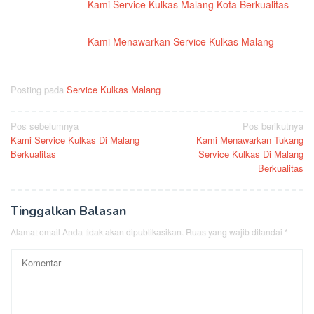
Kami Service Kulkas Malang Kota Berkualitas
Kami Menawarkan Service Kulkas Malang
Posting pada
Service Kulkas Malang
Navigasi
Pos sebelumnya
Pos berikutnya
Kami Service Kulkas Di Malang
Kami Menawarkan Tukang
pos
Berkualitas
Service Kulkas Di Malang
Berkualitas
Tinggalkan Balasan
Alamat email Anda tidak akan dipublikasikan.
Ruas yang wajib ditandai
*